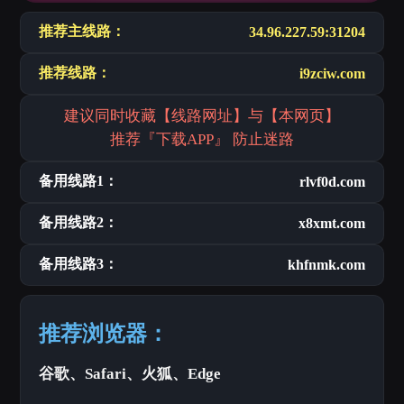
推荐主线路：
34.96.227.59:31204
推荐线路：
i9zciw.com
建议同时收藏【线路网址】与【本网页】
推荐『下载APP』 防止迷路
备用线路1：
rlvf0d.com
备用线路2：
x8xmt.com
备用线路3：
khfnmk.com
推荐浏览器：
谷歌、Safari、火狐、Edge