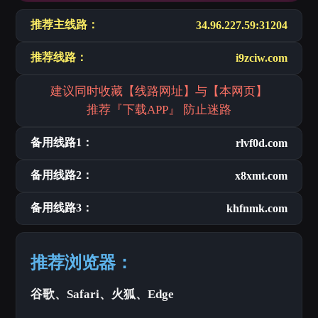
推荐主线路：
34.96.227.59:31204
推荐线路：
i9zciw.com
建议同时收藏【线路网址】与【本网页】
推荐『下载APP』 防止迷路
备用线路1：
rlvf0d.com
备用线路2：
x8xmt.com
备用线路3：
khfnmk.com
推荐浏览器：
谷歌、Safari、火狐、Edge